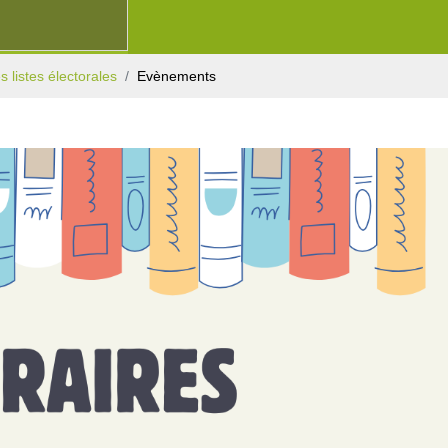
es listes électorales
Evènements