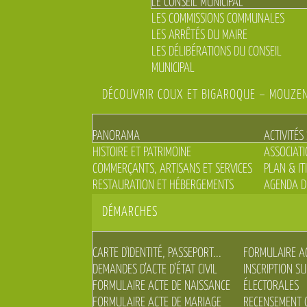
LE CONSEIL MUNICIPAL
LES COMMISSIONS COMMUNALES
LES ARRÊTÉS DU MAIRE
LES DÉLIBÉRATIONS DU CONSEIL
MUNICIPAL
DÉCOUVRIR COUX ET BIGAROQUE – MOUZE
PANORAMA
ACTIVITÉS
HISTOIRE ET PATRIMOINE
ASSOCIAT
COMMERÇANTS, ARTISANS ET SERVICES
PLAN & IT
RESTAURATION ET HÉBERGEMENTS
AGENDA D
DÉMARCHES
CARTE D'IDENTITÉ, PASSEPORT...
FORMULAIRE AC
DEMANDES D’ACTE D’ÉTAT CIVIL
INSCRIPTION SU
FORMULAIRE ACTE DE NAISSANCE
ÉLECTORALES
FORMULAIRE ACTE DE MARIAGE
RECENSEMENT 